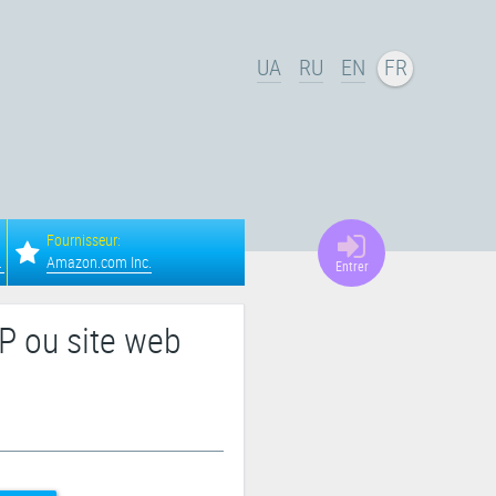
UA
RU
EN
FR
Fournisseur:
a, Columbus
Amazon.com Inc.
Entrer
IP ou site web