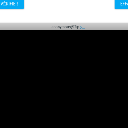
VÉRIFIER
EFF
anonymous@2ip