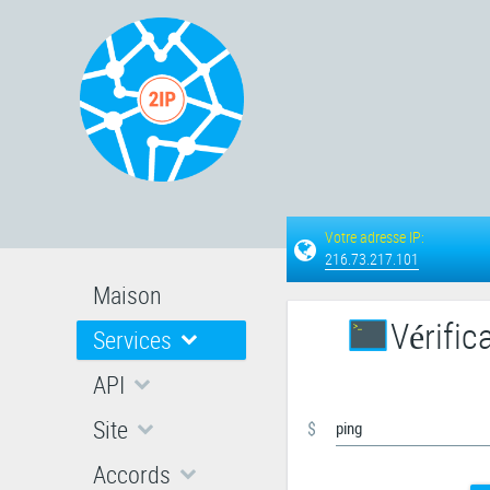
Votre adresse IP:
216.73.217.101
Maison
Vérific
Services
API
Site
$
Accords